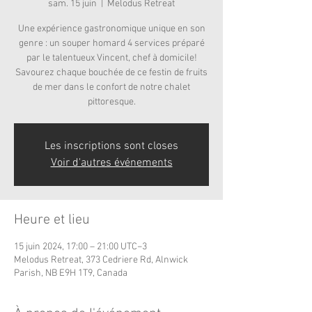
sam. 15 juin
  |  
Melodus Retreat
Une expérience gastronomique unique en son
genre : un souper homard 4 services préparé
par le talentueux Vincent, chef à domicile!
Savourez chaque bouchée de ce festin de fruits
de mer dans le confort de notre chalet
pittoresque.
Les inscriptions sont closes
Voir d'autres événements
Heure et lieu
15 juin 2024, 17:00 – 21:00 UTC−3
Melodus Retreat, 373 Cedriere Rd, Alnwick
Parish, NB E9H 1T9, Canada