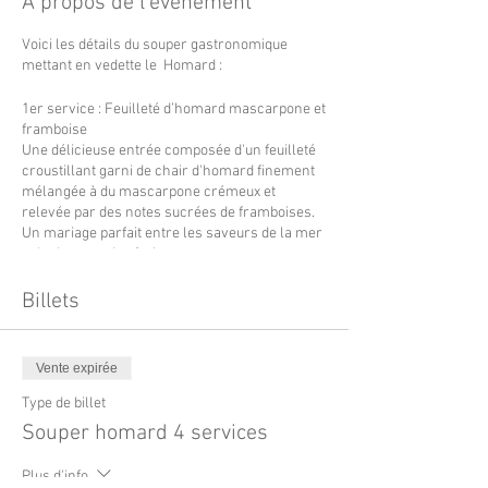
À propos de l'événement
Voici les détails du souper gastronomique
mettant en vedette le Homard :
1er service : Feuilleté d’homard mascarpone et
framboise
Une délicieuse entrée composée d'un feuilleté
croustillant garni de chair d'homard finement
mélangée à du mascarpone crémeux et
relevée par des notes sucrées de framboises.
Un mariage parfait entre les saveurs de la mer
et la douceur des fruits rouges.
2e service : Bisque d’homard crémeuse
Billets
Une bisque d'homard onctueuse et veloutée,
préparée avec soin pour offrir une explosion de
saveurs marines. Chaque cuillère révèle la
Vente expirée
richesse et la profondeur du goût de l'homard,
parfaitement équilibré par une texture
Type de billet
crémeuse et une touche d'arôme de crustacés.
Souper homard 4 services
3e service : Risotto d’homard et filet mignon
Plus d'info