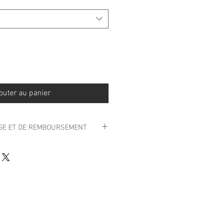
outer au panier
NGE ET DE REMBOURSEMENT
 finales.
rsement ou crédit ne sera accordé.