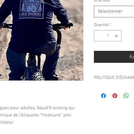
Grandeur
*
Sélectionner
Quantité
*
Aj
POLITIQUE D'ÉCHA
Toutes les ventes sont
Aucun échange, rembou
gues pour adultes. AquaFX wicking qui
mique de l’étiquette “freshcare” anti-
lisseur.